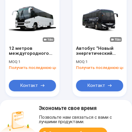
12 метров
Автобус "Новый
междугородного
энергетический
автобуса
электрический
MOQ:
1
MOQ:
1
электрический
автобус"
Получить последнюю цену
Получить последнюю цену
автобус для
городского
транспорта.
Контакт
Контакт
Экономьте свое время
Позвольте нам связаться с вами с
лучшими продуктами.