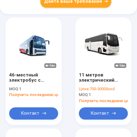
Дайте ваше требование
46-местный
11 метров
электробус с
электрический
пневмоподвеской и
автобус
MOQ:
1
Цена:
700-30000usd
батареей 238,06
междугородный
Получить последнюю цену
MOQ:
1
кВтч для
автобус 46 мест.
междугородних
Получить последнюю цену
поездок
Контакт
Контакт