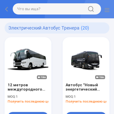
Электрический Автобус Тренера
(20)
12 метров
Автобус "Новый
междугородного
энергетический
автобуса
электрический
MOQ:
1
MOQ:
1
электрический
автобус"
Получить последнюю цену
Получить последнюю цену
автобус для
городского
транспорта.