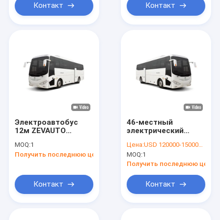
Контакт
Контакт
Электроавтобус
46-местный
12м ZEVAUTO
электрический
Электроавтобусный
автобус с нулевыми
MOQ:
1
Цена:
USD 120000-150000 unit
завод
выбросами с
Получить последнюю цену
MOQ:
1
дальностью
движения 250 км и
Получить последнюю цену
мотором PMSM
Контакт
Контакт