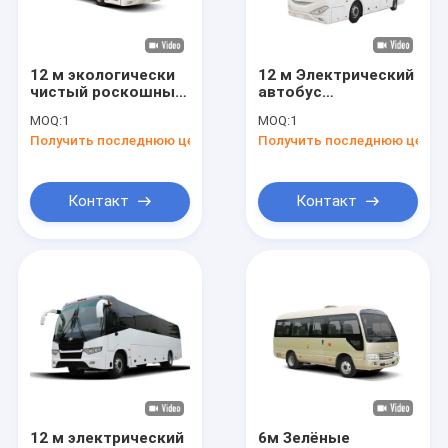
Экскурсия по заводу
Контроль качества
12 м экологически
12 м Электрический
чистый роскошный
автобус
Свяжитесь с нами
автобус 18000 кг
Автотрансмиссия
MOQ:
1
MOQ:
1
Максимальная
Дальность 300-500
Получить последнюю цену
Получить последнюю цену
общая масса для
километров
Новости
транспортного
Передовая
обслуживания
технология
Случаи
Контакт
Контакт
Блог
Запросите цитату
Автобус Zev
Электрический автобус города
12 м электрический
6м Зелёные