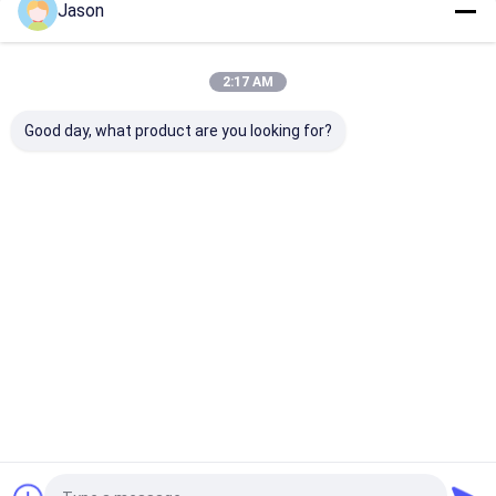
Jason
Наши Категории
2:17 AM
Good day, what product are you looking for?
Автобус Zev
Электрический
Чистый
автобус города
электрически
автобус
Главная
Карта
контактные
Desktop
страница
сайта
данные
Site
Карта сайта
Политика конфиденциальности
Качество
Автобус Zev
Китайская фабрика.Copyright © 2026
Zhongzhi First Bus Chengdu Co., Ltd.. All Rights Reserved.