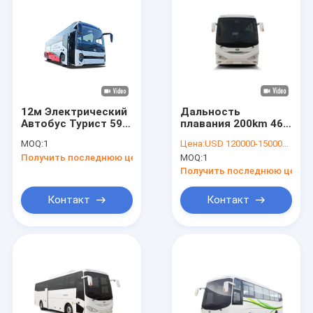
12м Электрический
Дальность
Автобус Турист 59
плавания 200km 46
мест на большие
тренеров мест 11m
MOQ:
1
Цена:
USD 120000-150000 unit
расстояния
роскошная
Получить последнюю цену
MOQ:
1
электрическая
Получить последнюю цену
Контакт
Контакт
Домой
Продукты
О нас