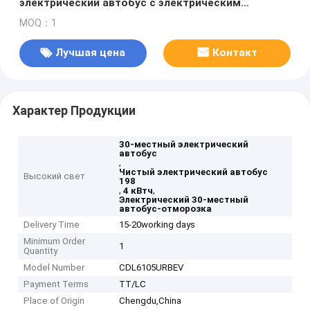
электрический автобус с электрическим
размораживателем для городских перевозок
MOQ：1
Лучшая цена
Контакт
Характер Продукции
30-местный электрический
автобус
,
Чистый электрический автобус
Высокий свет
198
,
,
4 кВтч
Электрический 30-местный
автобус-отморозка
Delivery Time
15-20working days
Minimum Order
1
Quantity
Model Number
CDL6105URBEV
Payment Terms
TT/LC
Place of Origin
Chengdu,China